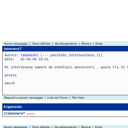
Nuovo messaggio
|
Torna all'inizio
|
Vai all'argomento
|
Ricerca
|
Entra
lumenera?
Autore:
takahashi
(---.pool8291.interbusiness.it)
Data: 02-06-06 10:51
Mi interessava sapere da eventuali possessori , quale tra le 
grazie
david
Rispondi a questo messaggio
|
Lista dei Forum
|
Flat View
Argomento
lumenera?
nuovo
Nuovo messaggio
|
Torna all'inizio
|
Vai all'argomento
|
Ricerca
|
Entra